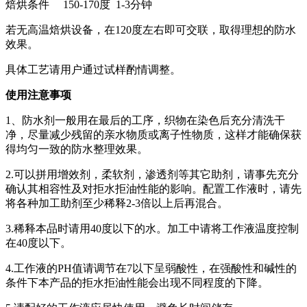
焙烘条件
150-170
度
1-3
分钟
若无高温焙烘设备，在
120
度左右即可交联，取得理想的防水
效果。
具体工艺请用户通过试样酌情调整。
使用注意事项
1
、防水剂一般用在最后的工序，织物在染色后充分清洗干
净，尽量减少残留的亲水物质或离子性物质，这样才能确保获
得均匀一致的防水整理效果。
2.
可以拼用增效剂，柔软剂，渗透剂等其它助剂，请事先充分
确认其相容性及对拒水拒油性能的影响。配置工作液时，请先
将各种加工助剂至少稀释
2-3
倍以上后再混合。
3.
稀释本品时请用
40
度以下的水。加工中请将工作液温度控制
在
40
度以下。
4.
工作液的
PH
值请调节在
7
以下呈弱酸性，在强酸性和碱性的
条件下本产品的拒水拒油性能会出现不同程度的下降。