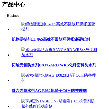
产品中心
— Busines —
织物硬挺剂LT-865高效不回软环保帐篷硬挺剂
拓纳无氟防水剂BAYGARD WRS化纤面料防水剂
碳六强防水剂AG-E082旭硝子C6三防整理剂