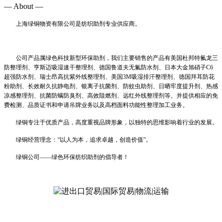
— About —
上海绿铜物资有限公司是纺织助剂专业供应商。
公司产品属绿色科技新型环保助剂，我们主要销售的产品有美国杜邦特氟龙三
防整理剂、亨斯迈吸湿速干整理剂、德国鲁道夫无氟防水剂、日本大金旭硝子
C6
超强防水剂、瑞士昂高抗紫外线整理剂、美国
3M
吸湿排汗整理剂、德国拜耳防花
粉助剂、长效耐久抗静电剂、银离子抗菌剂、防蚊虫助剂、日晒牢度提升剂、热感
凉感整理剂、抗菌防螨防臭剂、高效阻燃剂、远红外线整理剂等。并提供
相应的免
费检测、品质证书和申请吊牌业务以及高档面料功能性整理加工业务。
绿铜专注于优质产品，高度重视品牌形象，以独特的思维影响着行业的发展。
绿铜经营理念：
“
以人为本，追求卓越，创造价值
”
。
绿铜公司
——
绿色环保纺织助剂的倡导者！