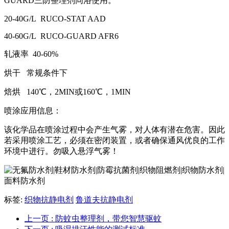
GUARD三防整理剂同浴使用。
20-40G/L RUCO-STAT AAD
40-60G/L RUCO-GUARD AFR6
轧液率 40-60%
烘干 常规条件下
焙烘 140℃，2MIN或160℃，1MIN
喷涂应用信息：
该化学品在喷涂过程中会产生气雾，对人体有潜在危害。因此
若采用喷涂工艺，必须在密闭装置，或者确保通风优良的工作
环境中进行。勿吸入悬浮气雾！
标签:
织物抗静电剂
鲁道夫抗静电剂
上一页
: 防蚊虫整理剂，带您智慧驱蚊