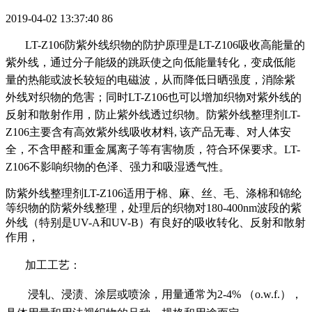
2019-04-02 13:37:40
86
LT-Z106
防紫外线织物的防护原理是LT-Z106吸收高能量的
紫外线，通过分子能级的跳跃使之向低能量转化，变成低能
量的热能或波长较短的电磁波，从而降低日晒强度，消除紫
外线对织物的危害；同时LT-Z106也可以增加织物对紫外线的
反射和散射作用，防止紫外线透过织物。防紫外线整理剂LT-
Z106主要含有高效紫外线吸收材料, 该产品无毒、对人体安
全，
不含甲醛和重金属离子等有害物质，符合环保要求。
LT-
Z106
不影响织物的色泽、强力和吸湿透气性。
防紫外线整理剂LT-Z106适用于棉、麻、丝、毛、涤棉和锦纶
等织物的防紫外线整理，处理后的织物对180-400nm波段的紫
外线（特别是UV-A和UV-B）有良好的吸收转化、反射和散射
作用，
加工工艺：
浸轧、浸渍、涂层或喷涂，用量通常为
2-4%
（
o.w.f.
）
，