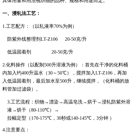
具体用量和用法视织物的品种、规格和用途而定。
一、浸轧法工艺：
1.
工艺配方：（以轧液率
70%
为
例）
防紫外线整理
剂
LT-Z106
20-50
克
/
升
低温固着剂
20-50
克
/
升
2.
化料操作（以配制
500
升
溶液为例）：首先在干净的化料桶
内加入约
400
升
温水
（30～50℃）
，搅拌加入
LT-Z106
，再加
入
低温固着剂
，最后加水至
500
升
，继续搅拌，（化料桶的放
料管加过滤袋）。
3.
工艺流程：织物→漂染→高温皂洗→烘干→浸轧防紫外溶
液→烘干
（
80-110
℃
）
→
拉幅定型（
170-175
℃
，
30
秒或
140-145
℃
，
3
分钟
）
4.
注意要点：