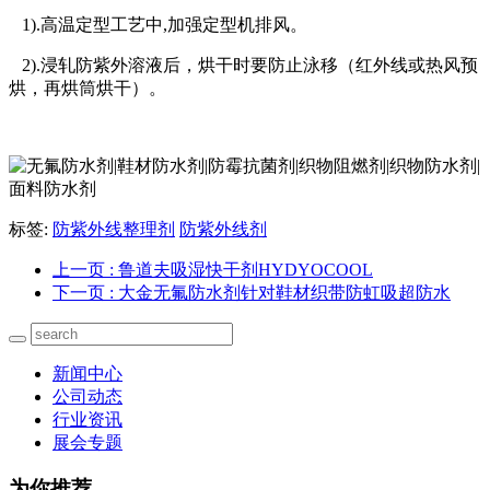
1).
高温定型工艺中,加强定型机排风。
2).
浸轧防紫外溶液后，烘干时要防止泳移（红外线或热风预
烘，再烘筒烘干）。
标签:
防紫外线整理剂
防紫外线剂
上一页
: 鲁道夫吸湿快干剂HYDYOCOOL
下一页
: 大金无氟防水剂针对鞋材织带防虹吸超防水
新闻中心
公司动态
行业资讯
展会专题
为你推荐