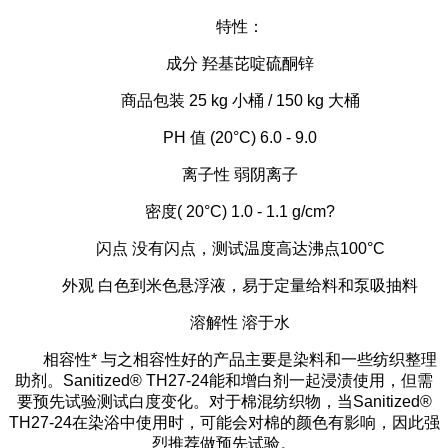
特性：
成分
羟基芘啶硫酮锌
商品包装
25 kg 小桶 / 150 kg 大桶
PH 值 (20°C) 6.0 - 9.0
离子性
弱阴离子
密度
( 20°C) 1.0 - 1.1 g/cm?
闪点
没有闪点，测试温度高达沸点100°C
外观
白色到米色悬浮液，易于定量给料和泵吸抽料
溶解性
溶于水
相容性
* 与之相容性好的产品主要是染料和一些纺织整理
助剂。Sanitized® TH27-24能和增白剂一起浸渍使用，但需
要预先试验测试白度变化。对于棉混纺织物，当Sanitized®
TH27-24在染浴中使用时，可能会对棉的颜色有影响，因此强
烈推荐做预先试验。