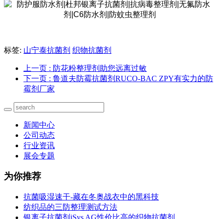
标签:
山宁泰抗菌剂
织物抗菌剂
上一页
: 防花粉整理剂助您远离过敏
下一页
: 鲁道夫防霉抗菌剂RUCO-BAC ZPY有实力的防
霉剂厂家
新闻中心
公司动态
行业资讯
展会专题
为你推荐
抗菌吸湿速干-藏在冬奥战衣中的黑科技
纺织品的三防整理测试方法
银离子抗菌剂iSys AG性价比高的织物抗菌剂