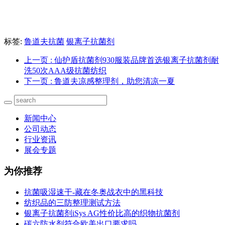
标签:
鲁道夫抗菌
银离子抗菌剂
上一页
: 仙护盾抗菌剂930服装品牌首选银离子抗菌剂耐
洗50次AAA级抗菌纺织
下一页
: 鲁道夫凉感整理剂，助您清凉一夏
新闻中心
公司动态
行业资讯
展会专题
为你推荐
抗菌吸湿速干-藏在冬奥战衣中的黑科技
纺织品的三防整理测试方法
银离子抗菌剂iSys AG性价比高的织物抗菌剂
碳六防水剂符合欧美出口要求吗