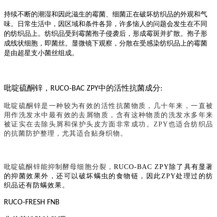
持续不断的潮湿和因此滋生的霉菌、细菌正在破坏纺织品的外观和气
味。日常生活中，因区域和条件各异，许多恼人的问题会发生在不同
的纺织品上。纺织品受到霉菌孢子侵袭后，形成霉斑并扩散。孢子形
成线状细胞，即菌丝。显微镜下观察，分散在受感染纺织品上的霉菌
是由超星支小菌丝组成。
吡啶硫酮锌，
中的活性抗菌成分
RUCO-BAC ZPY
:
吡啶硫酮锌是一种较为有效的活性抗菌物质，几十年来，一直被
用作洗发水中最有效的去屑物质，含有这种物质的洗发水多年来
被证实在去除头屑和保护头皮方面非常成功。
ZPY也适合纺织品
的抗菌防护整理，尤其适合贴身织物。
吡啶硫酮锌能抑制酵母细胞分裂，
RUCO-BAC ZPY除了具有显著
的抑菌效果外，还可以破坏螨虫的食物链，因此ZPY处理过的纺
织品还有防螨效果。
RUCO-FRESH FNB