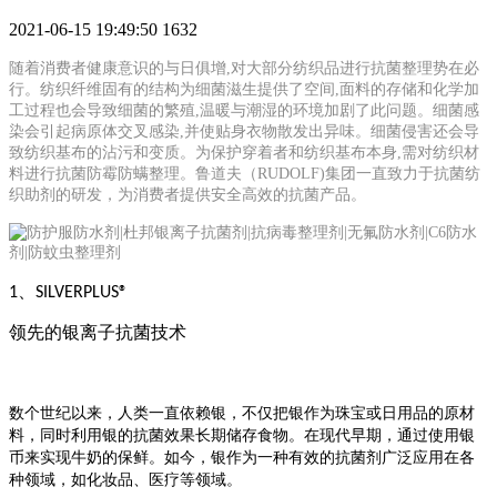
2021-06-15 19:49:50
1632
随着消费者健康意识的与日俱增
,对大部分纺织品进行抗菌整理势在必
行。纺织纤维固有的结构为细菌滋生提供了空间,面料的存储和化学加
工过程也会导致细菌的繁殖,温暖与潮湿的环境加剧了此问题。细菌感
染会引起病原体交叉感染,并使贴身衣物散发出异味。细菌侵害还会导
致纺织基布的沾污和变质。为保护穿着者和纺织基布本身,需对纺织材
料进行抗菌防霉防螨整理。鲁道夫（RUDOLF)集团一直致力于抗菌纺
织助剂的研发，为消费者提供安全高效的抗菌产品。
、
1
SILVERPLUS®
领先的银离子抗菌技术
数个世纪以来，人类一直依赖银，不仅把银作为珠宝或日用品的原材
料，同时利用银的抗菌效果长期储存食物。在现代早期，通过使用银
币来实现牛奶的保鲜。如今，银作为一种有效的抗菌剂广泛应用在各
种领域，如化妆品、医疗等领域。