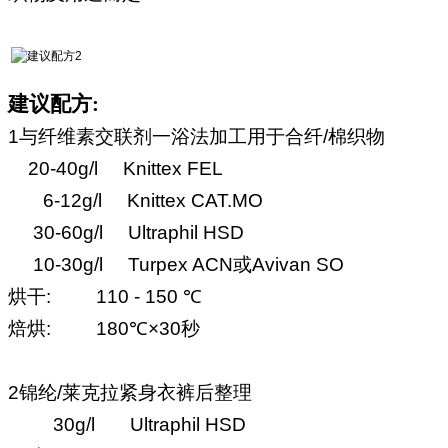
建议配方:
1
与纤维素交联剂一浴法加工用于合纤
/
棉织物
20-40g/l Knittex FEL
6-12g/l Knittex CAT.MO
30-60g/l Ultraphil HSD
10-30g/l Turpex ACN
或
Avivan SO
烘干
: 110 - 150 ℃
焙烘
: 180℃×30
秒
2
锦纶
/
莱克拉紧身衣裤后整理
3
0g/l Ultraphil HSD