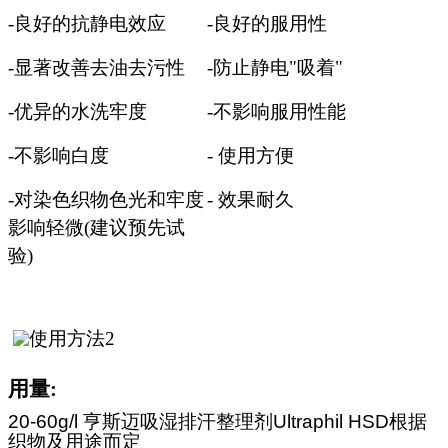
-
良好的抗静电效应
-
良好的服用性
-
显著改善去油去污性
-
防止静电"吸着"
-
优异的水洗牢度
-
不影响服用性能
-
不影响白度
- 使用方便
-
对染色织物色光和牢度
- 效果耐久
影响轻微(建议预先试
验)
用量:
20-60g/l 亨斯迈吸湿排汗整理剂Ultraphil HSD
根据
织物及用途而定