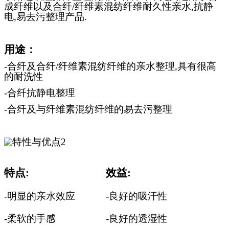
成
纤维
以及合
纤
/
纤维
素混
纺纤维
耐久性
亲水
,
抗
静
电
,
易去
污
整理
产品
.
用途：
-
合纤及合
纤
/
纤维
素混
纺纤维
的
亲水
整理,具有很高
的耐洗性
-
合
纤
抗
静电
整理
-
合
纤
及
与纤维
素混
纺纤维
的易去
污
整理
特点:
效益:
-
明显的亲水效应
-
良好的吸汗性
-
柔软的手感
-
良好的透湿性