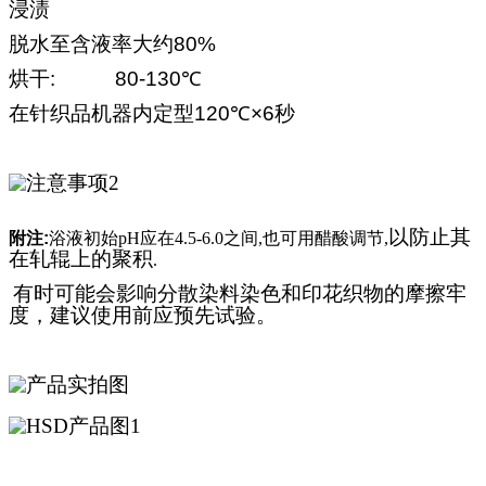
浸渍
脱水至含液率大约
80%
烘干
: 80-130℃
在针织品机器内定型
120℃×6
秒
以防止其
附注
:
浴液初始
pH
应
在4.5-6.0之
间
,
也可用醋酸
调节
,
在
轧辊
上的聚
积
.
有
时可能会
影响分散染料染色和印花
织物
的摩擦牢
度，建
议使用前应预先试验
。