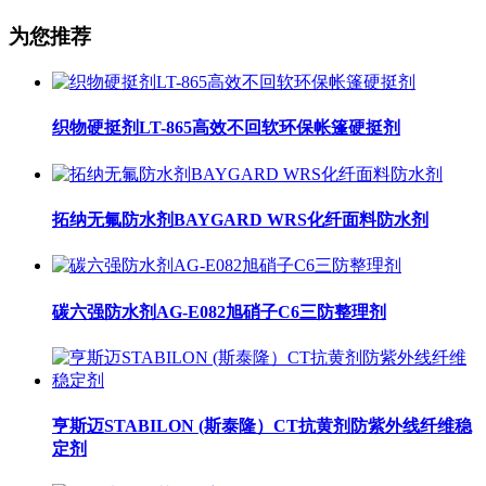
为您推荐
织物硬挺剂LT-865高效不回软环保帐篷硬挺剂
拓纳无氟防水剂BAYGARD WRS化纤面料防水剂
碳六强防水剂AG-E082旭硝子C6三防整理剂
亨斯迈STABILON (斯泰隆）CT抗黄剂防紫外线纤维稳
定剂